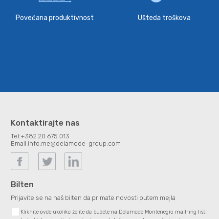
Povećana produktivnost
Ušteda troškova
Kontaktirajte nas
Tel:
+382 20 675 013
Email:
info.me@delamode-group.com
Bilten
Prijavite se na naš bilten da primate novosti putem mejla
Kliknite ovde ukoliko želite da budete na Delamode Montenegro mail-ing listi