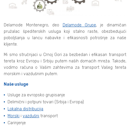
Delamode Montenegro, deo
Delamode Grupe
, je dinamičan
pružalac špediterskih usluga koji stalno raste, obezbeđujući
poboljšanja u lancu nabavke i efikasnosti potrošnje za naše
klijente.
Mi smo stručnjaci u Crnoj Gori za bezbedan i efikasan transport
tereta kroz Evropu i Srbiju putem naših domaćih mreža. Takođe,
vodimo računa o Vašim zahtevima za transport Vašeg tereta
morskim i vazdušnim putem.
Naše usluge
Usluge za evropsko grupisanje
Delimični i potpuni tovari (Srbija i Evropa)
Lokalna distribucija
Morski
i
vazdušni
transport
Carinjenje