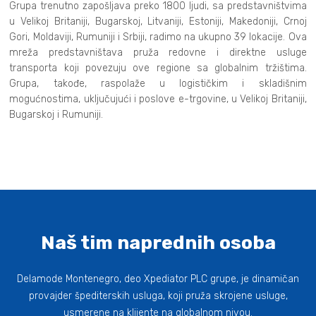
Grupa trenutno zapošljava preko 1800 ljudi, sa predstavništvima
u Velikoj Britaniji, Bugarskoj, Litvaniji, Estoniji, Makedoniji, Crnoj
Gori, Moldaviji, Rumuniji i Srbiji, radimo na ukupno 39 lokacije. Ova
mreža predstavništava pruža redovne i direktne usluge
transporta koji povezuju ove regione sa globalnim tržištima.
Grupa, takođe, raspolaže u logističkim i skladišnim
mogućnostima, uključujući i poslove e-trgovine, u Velikoj Britaniji,
Bugarskoj i Rumuniji.
Naš tim naprednih osoba
Delamode Montenegro, deo Xpediator PLC grupe, je dinamičan
provajder špediterskih usluga, koji pruža skrojene usluge,
usmerene na klijente na globalnom nivou.