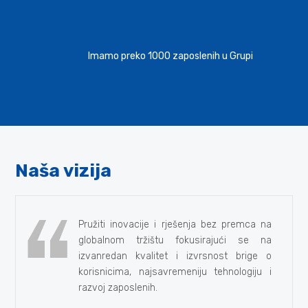
Imamo preko 1000 zaposlenih u Grupi
Naša vizija
Pružiti inovacije i rješenja bez premca na
globalnom tržištu fokusirajući se na
izvanredan kvalitet i izvrsnost brige o
korisnicima, najsavremeniju tehnologiju i
razvoj zaposlenih.