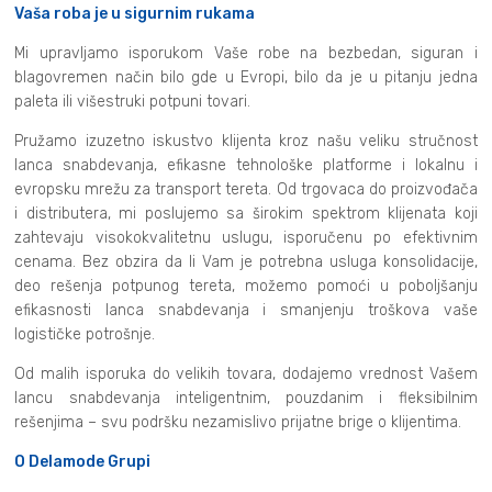
Vaša roba je u sigurnim rukama
Mi upravljamo isporukom Vaše robe na bezbedan, siguran i
blagovremen način bilo gde u Evropi, bilo da je u pitanju jedna
paleta ili višestruki potpuni tovari.
Pružamo izuzetno iskustvo klijenta kroz našu veliku stručnost
lanca snabdevanja, efikasne tehnološke platforme i lokalnu i
evropsku mrežu za transport tereta. Od trgovaca do proizvođača
i distributera, mi poslujemo sa širokim spektrom klijenata koji
zahtevaju visokokvalitetnu uslugu, isporučenu po efektivnim
cenama. Bez obzira da li Vam je potrebna usluga konsolidacije,
deo rešenja potpunog tereta, možemo pomoći u poboljšanju
efikasnosti lanca snabdevanja i smanjenju troškova vaše
logističke potrošnje.
Od malih isporuka do velikih tovara, dodajemo vrednost Vašem
lancu snabdevanja inteligentnim, pouzdanim i fleksibilnim
rešenjima – svu podršku nezamislivo prijatne brige o klijentima.
O Delamode Grupi