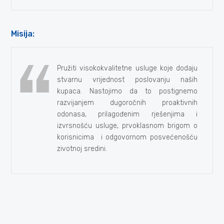
Misija:
Pružiti visokokvalitetne usluge koje dodaju
stvarnu vrijednost poslovanju naših
kupaca. Nastojimo da to postignemo
razvijanjem dugoročnih proaktivnih
odonasa, prilagođenim rješenjima i
izvrsnošću usluge, prvoklasnom brigom o
korisnicima i odgovornom posvećenošću
zivotnoj sredini.