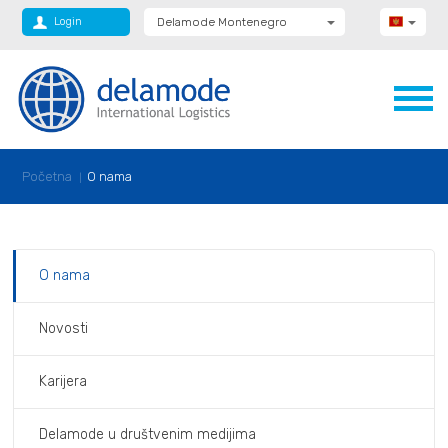
Login
Delamode Montenegro
Delamode Group
Delamode Lithuania
Delamode Bulgaria
Delamode Estonia
Delamode Latvia
Delamode Macedonia
Delamode Moldova
Početna
O nama
Delamode Romania
Delamode Serbia
Delamode UK
O nama
Novosti
Karijera
Delamode u društvenim medijima