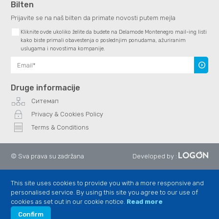
Bilten
Prijavite se na naš bilten da primate novosti putem mejla
Kliknite ovde ukoliko želite da budete na Delamode Montenegro mail-ing listi
kako biste primali obavestenja o poslednjim ponudama, ažuriranim
uslugama i novostima kompanije.
Subscr
Druge informacije
Ситемап
Privacy & Cookies Policy
Terms & Conditions
© Sva prava su zadržana
Developed by
:
This site uses cookies to provide you with a more responsive and
personalised service. By using this site you agree to our use of
cookies as set out in our cookie notice.
Read more
Confirm