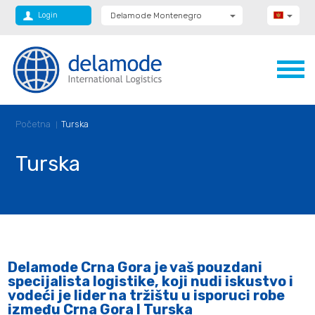
Login
Delamode Montenegro
Delamode Group
Delamode Lithuania
Delamode Bulgaria
Delamode Estonia
Delamode Latvia
Delamode Macedonia
Delamode Moldova
Početna
Turska
Delamode Romania
Delamode Serbia
Delamode UK
Turska
Delamode Crna Gora je vaš pouzdani
specijalista logistike, koji nudi iskustvo i
vodeći je lider na tržištu u isporuci robe
između Crna Gora I Turska