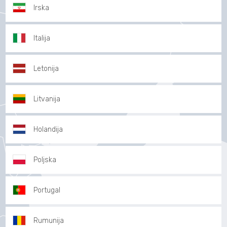
Irska
Italija
Letonija
Litvanija
Holandija
Poljska
Portugal
Rumunija