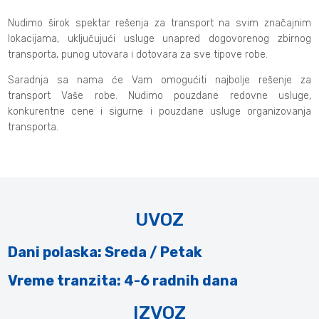
Nudimo širok spektar rešenja za transport na svim značajnim
lokacijama, uključujući usluge unapred dogovorenog zbirnog
transporta, punog utovara i dotovara za sve tipove robe.
Saradnja sa nama će Vam omogućiti najbolje rešenje za
transport Vaše robe. Nudimo pouzdane redovne usluge,
konkurentne cene i sigurne i pouzdane usluge organizovanja
transporta.
UVOZ
Dani polaska: Sreda / Petak
Vreme tranzita: 4-6 radnih dana
IZVOZ