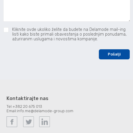
Kliknite ovde ukoliko želite da budete na Delamode mail-ing
listi kako biste primali obavestenja o poslednjim ponudama,
ažuriranim uslugama i novostima kompanije.
Kontaktirajte nas
Tel:
+382 20 675 013
Email:
info.me@delamode-group.com