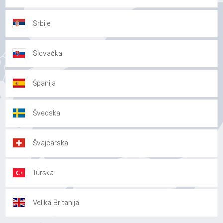
Srbije
Slovačka
Španija
Švedska
Švajcarska
Turska
Velika Britanija