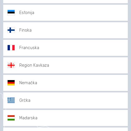
Estonija
Finska
Francuska
Region Kavkaza
Nemačka
Grčka
Mađarska