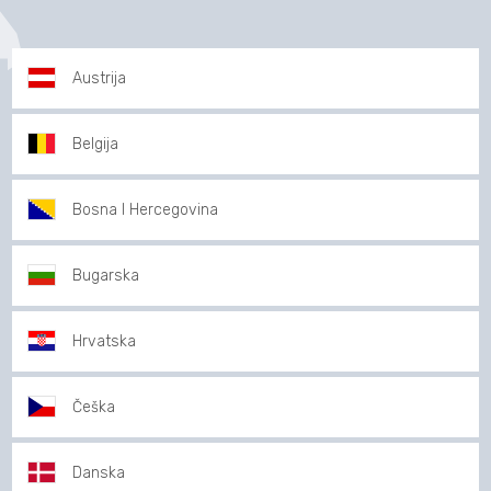
Austrija
Belgija
Bosna I Hercegovina
Bugarska
Hrvatska
Češka
Danska