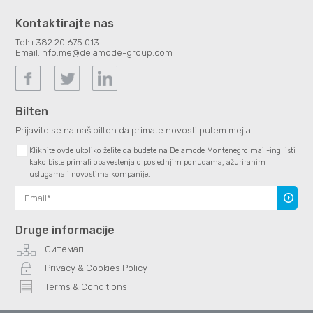
Kontaktirajte nas
Tel:
+382 20 675 013
Email:
info.me@delamode-group.com
Bilten
Prijavite se na naš bilten da primate novosti putem mejla
Kliknite ovde ukoliko želite da budete na Delamode Montenegro mail-ing listi
kako biste primali obavestenja o poslednjim ponudama, ažuriranim
uslugama i novostima kompanije.
Subscr
Druge informacije
Ситемап
Privacy & Cookies Policy
Terms & Conditions