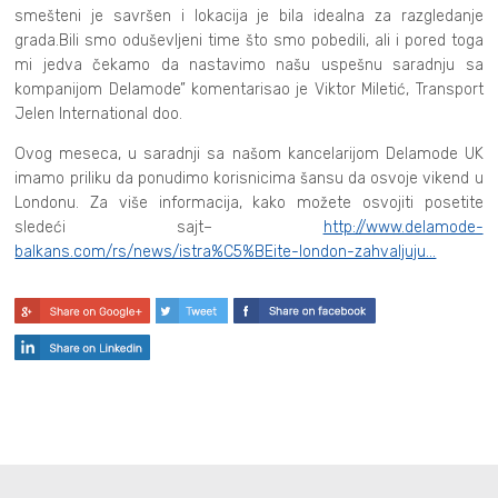
smešteni je savršen i lokacija je bila idealna za razgledanje
grada.Bili smo oduševljeni time što smo pobedili, ali i pored toga
mi jedva čekamo da nastavimo našu uspešnu saradnju sa
kompanijom Delamode” komentarisao je Viktor Miletić, Transport
Jelen International doo.
Ovog meseca, u saradnji sa našom kancelarijom Delamode UK
imamo priliku da ponudimo korisnicima šansu da osvoje vikend u
Londonu. Za više informacija, kako možete osvojiti posetite
sledeći sajt–
http://www.delamode-
balkans.com/rs/news/istra%C5%BEite-london-zahvaljuju…