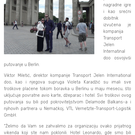
nagradne igre
i kao srećni
dobitnik
izvučena je
kompanija
Transport
Jelen
Internatinal
doo osvojivši
putovanje u Berlin.
Viktor Miletić, direktor kompanije Transport Jelen International
doo, kao i njegova supruga Violeta Karadžić su imali sve
troškove plaćene tokom boravka u Berlinu u maju mesecu, što
uključuje povratne avio karte, džeparac i hotel. Svi troškovi ovog
putovanja su bili pod pokroviteljstvom Delamode Balkans-a i
njihovih partnera u Nemačkoj, VTL Vernetzte-Transport-Logistik
GmbH.
“Želimo da Vam se zahvalimo za organizaciju ovako prijatnog
vikenda koji ste nam poklonili. Hotel Leonardo, gde smo bili