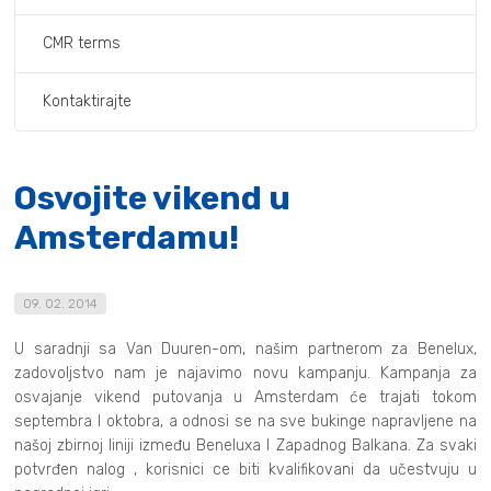
CMR terms
Kontaktirajte
Osvojite vikend u
Amsterdamu!
09. 02. 2014
U saradnji sa Van Duuren-om, našim partnerom za Benelux,
zadovoljstvo nam je najavimo novu kampanju. Kampanja za
osvajanje vikend putovanja u Amsterdam će trajati tokom
septembra I oktobra, a odnosi se na sve bukinge napravljene na
našoj zbirnoj liniji između Beneluxa I Zapadnog Balkana. Za svaki
potvrđen nalog , korisnici ce biti kvalifikovani da učestvuju u