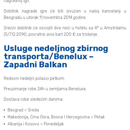
nagradnoj igri.
Dobitnik nagrade igre će biti izvučen u našoj kancelariji u
Beogradu u utorak 11.novembra 2014.godine.
Srećni dobitnik će osvojiti dve noći u hotelu sa 4* u Amstrdamu
(5/7.12.2014), povratne avio kart 200 € za trošenje.
Usluge nedeljnog zbirnog
transporta/Benelux –
Zapadni Balkan
Redovni nedeljni polasci petkom.
Preuzimanje robe 24h u zemljama Beneluxa
Dostava robe sledećim danima:
Beograd = Sreda
Makedonija, Crna Gora, Bosna I Hercegovina = Petak
Albanija i Kosovo = Ponedeljak