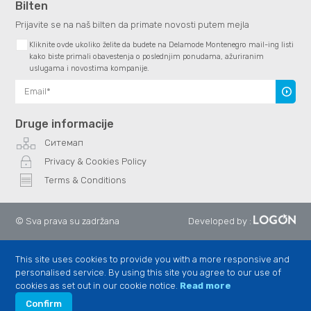
Bilten
Prijavite se na naš bilten da primate novosti putem mejla
Kliknite ovde ukoliko želite da budete na Delamode Montenegro mail-ing listi
kako biste primali obavestenja o poslednjim ponudama, ažuriranim
uslugama i novostima kompanije.
Subscr
Druge informacije
Ситемап
Privacy & Cookies Policy
Terms & Conditions
© Sva prava su zadržana
Developed by
:
This site uses cookies to provide you with a more responsive and
personalised service. By using this site you agree to our use of
cookies as set out in our cookie notice.
Read more
Confirm